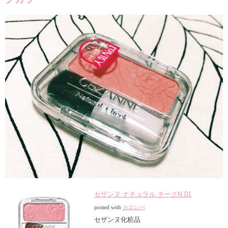
セザンヌ ナチュラル チークN 01
posted with
カエレバ
セザンヌ化粧品