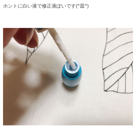
ホントに白い液で修正液ぽいです(^皿^)