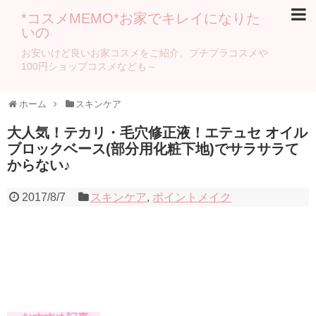
*コスメMEMO*お家でキレイになりた
いの
お安いけど良いお家コスメをご紹介。プチプラコスメや
100円ショップコスメなども～
ホーム
スキンケア
大人気！テカリ・毛穴修正液！エテュセ オイル
ブロックベース(部分用化粧下地)でサラサラて
からない♪
2017/8/7
スキンケア
,
ポイントメイク