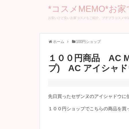
*コスメMEMO*お
お安いけど良いお家コスメをご紹介。プチプラコスメや1
ホーム
100円ショップ
１００円商品 AC 
プ) AC アイシャド
先日買ったセザンヌのアイシャドウに
１００円ショップでこちらの商品を買