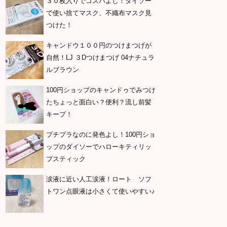
３０枚入りでコスパよし！ダイソー
で使い捨てマスク、不織布マスク見
つけた！
キャンドウ１００円のつけまつげが
自然！LJ ３Dつけまつげ 04ナチュラ
ルブラウン
100円ショップのキャンドゥでみつけ
たちょっと面白い？便利？流し前髪
キープ！
プチプラなのに発色よし！100円ショ
ップのダイソーでハローキティリッ
プスティック
涙液に近い人工涙液！ロート ソフ
トワン点眼液は小さくて使いやすい♪