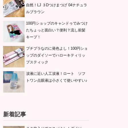
自然！LJ ３Dつけまつげ 04ナチュラ
ルブラウン
100円ショップのキャンドゥでみつけ
たちょっと面白い？便利？流し前髪
キープ！
プチプラなのに発色よし！100円ショ
ップのダイソーでハローキティリッ
プスティック
涙液に近い人工涙液！ロート ソフ
トワン点眼液は小さくて使いやすい♪
新着記事