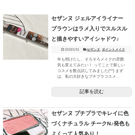
セザンヌ ジェルアイライナー
ブラウンはラメ入りでスルスル
と描きやすいアイシャドウ♪
2018/1/31
セザンヌ
,
ポイントメイク
年も明けたし、そろそろメイクの雰囲
気も変えてみたい！ ってことで新しい
コスメを数点試してみました(^^) まず
は、私の大好きなプチプラコスメ...
記事を読む
セザンヌ プチプラでキレイに色
づくナチュラル チークN♪発色も
よくって人気あり！