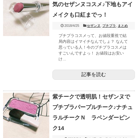
気のセザンヌコスメ♪下地もアイ
メイクも口紅までっ！
2018/4/25
セザンヌ
,
プチプラ
,
まとめ
プチプラコスメって、お値段重視で結
局内容はイマイチなんでしょ？ なんて
思っている人！今のプチプラコスメは
すごいんですよっ！ お値段はお安い
け...
記事を読む
紫チークで透明肌！セザンヌで
プチプラパープルチーク♪ナチュ
ラルチークＮ ラベンダーピン
ク14