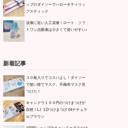
ップのダイソーでハローキティリッ
プスティック
涙液に近い人工涙液！ロート ソフ
トワン点眼液は小さくて使いやすい♪
新着記事
３０枚入りでコスパよし！ダイソー
で使い捨てマスク、不織布マスク見
つけた！
キャンドウ１００円のつけまつげが
自然！LJ ３Dつけまつげ 04ナチュラ
ルブラウン
100円ショップのキャンドゥでみつけ