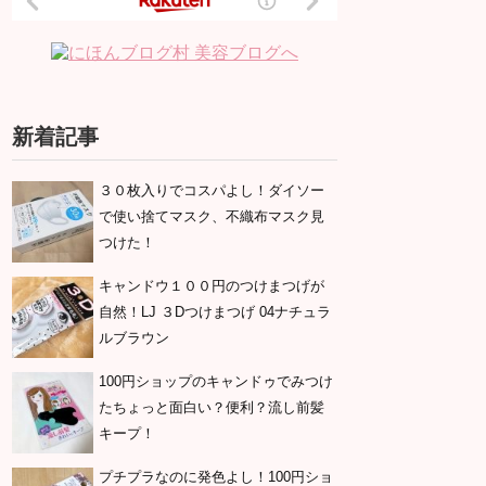
新着記事
３０枚入りでコスパよし！ダイソー
で使い捨てマスク、不織布マスク見
つけた！
キャンドウ１００円のつけまつげが
自然！LJ ３Dつけまつげ 04ナチュラ
ルブラウン
100円ショップのキャンドゥでみつけ
たちょっと面白い？便利？流し前髪
キープ！
プチプラなのに発色よし！100円ショ