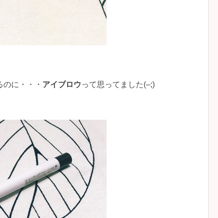
るのに・・・
アイブロウ
って思ってました(–;)