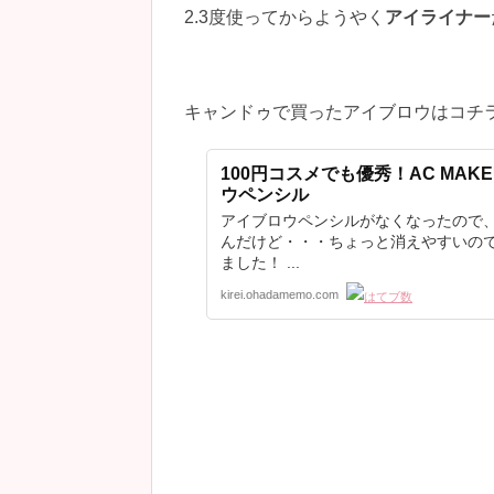
2.3度使ってからようやく
アイライナー
キャンドゥで買ったアイブロウはコチ
100円コスメでも優秀！AC MAK
ウペンシル
アイブロウペンシルがなくなったので
んだけど・・・ちょっと消えやすいの
ました！ ...
kirei.ohadamemo.com