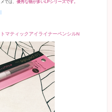
スメでは、
優秀な物が多いLPシリーズです。
。
P オートマティックアイライナーペンシルN