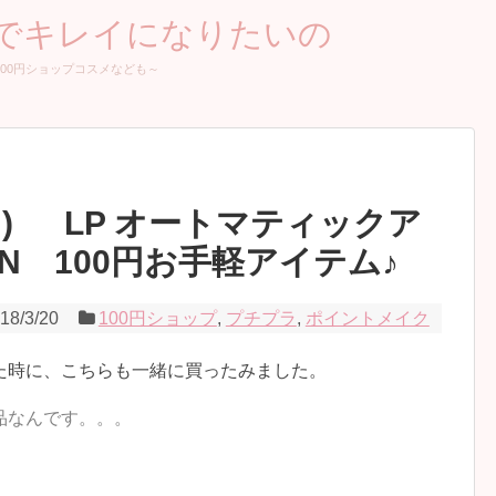
家でキレイになりたいの
00円ショップコスメなども～
パンセ) LP オートマティックア
 100円お手軽アイテム♪
18/3/20
100円ショップ
,
プチプラ
,
ポイントメイク
た時に、こちらも一緒に買ったみました。
品なんです。。。