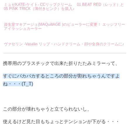
ミュゼKATE-ケイト- CCリップクリーム 01 BEAT RED（レッド）と
05 PINK TRICK（薄付きピンク）を購入♪
資生堂マキアージュ(MAQuillAGE )のビューラーに変更！ エッジフリー
アイラッシュカーラー
ヴァセリン -Vaselin リップ・ハンドクリーム・顔や全身のクリームに♪
携帯用のプラスチックで出来た折りたたみミラーって、
すぐにパカパカするところの部分が割れちゃうんですよ
ね・・・(T_T)
この部分が壊れちゃうと立てられないし、
使えるけど見た目もちょっとテンションが下がる・・・